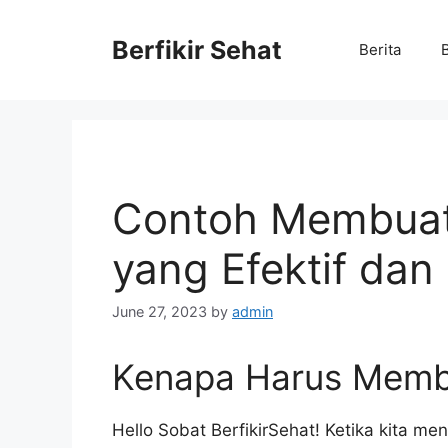
Skip
to
Berfikir Sehat
Berita
content
Contoh Membuat
yang Efektif dan
June 27, 2023
by
admin
Kenapa Harus Membu
Hello Sobat BerfikirSehat! Ketika kita me