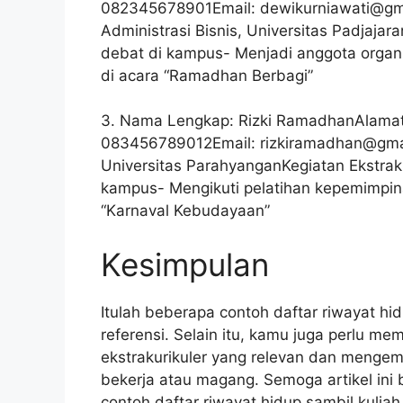
082345678901Email:
dewikurniawati@gm
Administrasi Bisnis, Universitas Padjajar
debat di kampus- Menjadi anggota organ
di acara “Ramadhan Berbagi”
3. Nama Lengkap: Rizki RamadhanAlamat
083456789012Email:
rizkiramadhan@gma
Universitas ParahyanganKegiatan Ekstraku
kampus- Mengikuti pelatihan kepemimpin
“Karnaval Kebudayaan”
Kesimpulan
Itulah beberapa contoh daftar riwayat hi
referensi. Selain itu, kamu juga perlu m
ekstrakurikuler yang relevan dan men
bekerja atau magang. Semoga artikel in
contoh daftar riwayat hidup sambil kuliah