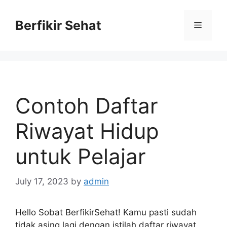
Skip
to
Berfikir Sehat
Menu
content
Contoh Daftar
Riwayat Hidup
untuk Pelajar
July 17, 2023
by
admin
Hello Sobat BerfikirSehat! Kamu pasti sudah
tidak asing lagi dengan istilah daftar riwayat