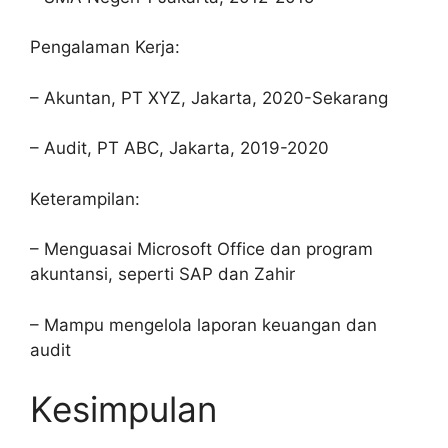
Pengalaman Kerja:
– Akuntan, PT XYZ, Jakarta, 2020-Sekarang
– Audit, PT ABC, Jakarta, 2019-2020
Keterampilan:
– Menguasai Microsoft Office dan program
akuntansi, seperti SAP dan Zahir
– Mampu mengelola laporan keuangan dan
audit
Kesimpulan