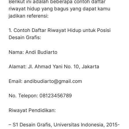
Berikut ini adalah beberapa contoh daftar
riwayat hidup yang bagus yang dapat kamu
jadikan referensi:
1. Contoh Daftar Riwayat Hidup untuk Posisi
Desain Grafis:
Nama: Andi Budiarto
Alamat: Jl. Ahmad Yani No. 10, Jakarta
Email:
andibudiarto@gmail.com
No. Telepon: 08123456789
Riwayat Pendidikan:
– S1 Desain Grafis, Universitas Indonesia, 2015-