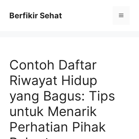
Skip
to
Berfikir Sehat
Menu
content
Contoh Daftar
Riwayat Hidup
yang Bagus: Tips
untuk Menarik
Perhatian Pihak