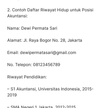
2. Contoh Daftar Riwayat Hidup untuk Posisi
Akuntansi:
Nama: Dewi Permata Sari
Alamat: Jl. Raya Bogor No. 28, Jakarta
Email:
dewipermatasari@gmail.com
No. Telepon: 08123456789
Riwayat Pendidikan:
– S1 Akuntansi, Universitas Indonesia, 2015-
2019
– SMA Negeri 1 Jakarta, 2012-2015