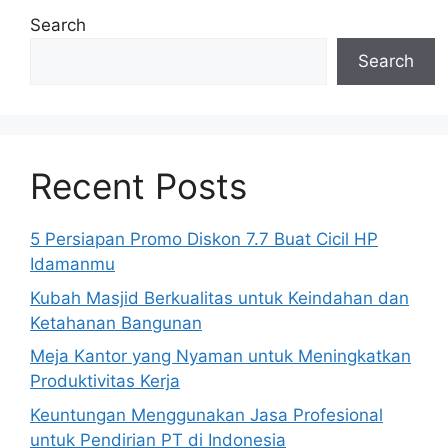
Search
Search
Recent Posts
5 Persiapan Promo Diskon 7.7 Buat Cicil HP
Idamanmu
Kubah Masjid Berkualitas untuk Keindahan dan
Ketahanan Bangunan
Meja Kantor yang Nyaman untuk Meningkatkan
Produktivitas Kerja
Keuntungan Menggunakan Jasa Profesional
untuk Pendirian PT di Indonesia