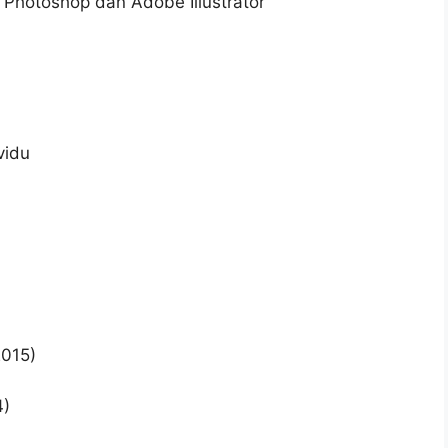
 Photoshop dan Adobe Illustrator
vidu
2015)
4)