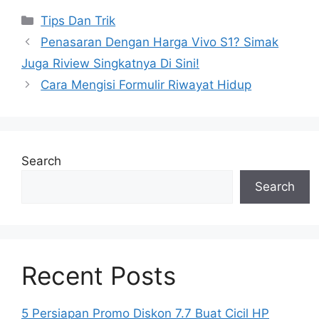
Categories
Tips Dan Trik
Penasaran Dengan Harga Vivo S1? Simak
Juga Riview Singkatnya Di Sini!
Cara Mengisi Formulir Riwayat Hidup
Search
Search
Recent Posts
5 Persiapan Promo Diskon 7.7 Buat Cicil HP