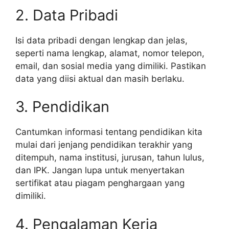
2. Data Pribadi
Isi data pribadi dengan lengkap dan jelas,
seperti nama lengkap, alamat, nomor telepon,
email, dan sosial media yang dimiliki. Pastikan
data yang diisi aktual dan masih berlaku.
3. Pendidikan
Cantumkan informasi tentang pendidikan kita
mulai dari jenjang pendidikan terakhir yang
ditempuh, nama institusi, jurusan, tahun lulus,
dan IPK. Jangan lupa untuk menyertakan
sertifikat atau piagam penghargaan yang
dimiliki.
4. Pengalaman Kerja