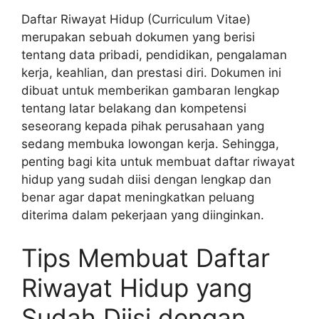
Daftar Riwayat Hidup (Curriculum Vitae)
merupakan sebuah dokumen yang berisi
tentang data pribadi, pendidikan, pengalaman
kerja, keahlian, dan prestasi diri. Dokumen ini
dibuat untuk memberikan gambaran lengkap
tentang latar belakang dan kompetensi
seseorang kepada pihak perusahaan yang
sedang membuka lowongan kerja. Sehingga,
penting bagi kita untuk membuat daftar riwayat
hidup yang sudah diisi dengan lengkap dan
benar agar dapat meningkatkan peluang
diterima dalam pekerjaan yang diinginkan.
Tips Membuat Daftar
Riwayat Hidup yang
Sudah Diisi dengan