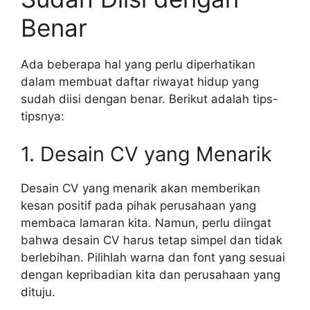
Benar
Ada beberapa hal yang perlu diperhatikan
dalam membuat daftar riwayat hidup yang
sudah diisi dengan benar. Berikut adalah tips-
tipsnya:
1. Desain CV yang Menarik
Desain CV yang menarik akan memberikan
kesan positif pada pihak perusahaan yang
membaca lamaran kita. Namun, perlu diingat
bahwa desain CV harus tetap simpel dan tidak
berlebihan. Pilihlah warna dan font yang sesuai
dengan kepribadian kita dan perusahaan yang
dituju.