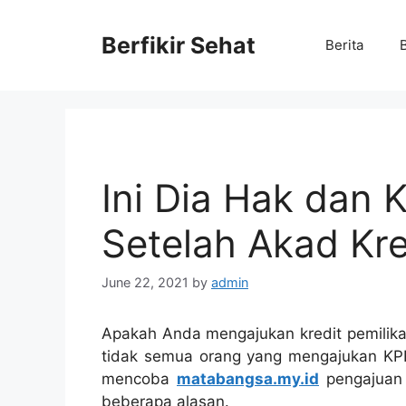
Skip
to
Berfikir Sehat
Berita
content
Ini Dia Hak dan
Setelah Akad Kr
June 22, 2021
by
admin
Apakah Anda mengajukan kredit pemili
tidak semua orang yang mengajukan KPR 
mencoba
matabangsa.my.id
pengajuan 
beberapa alasan.