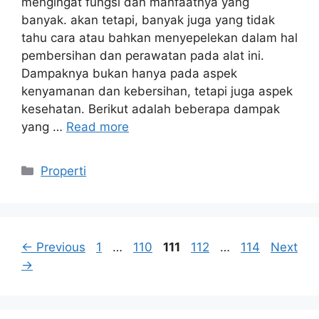
mengingat fungsi dan manfaatnya yang
banyak. akan tetapi, banyak juga yang tidak
tahu cara atau bahkan menyepelekan dalam hal
pembersihan dan perawatan pada alat ini.
Dampaknya bukan hanya pada aspek
kenyamanan dan kebersihan, tetapi juga aspek
kesehatan. Berikut adalah beberapa dampak
yang …
Read more
Categories
Properti
Page
Page
Page
Page
Page
←
Previous
1
…
110
111
112
…
114
Next
→