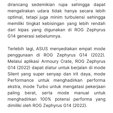
Terlebih lagi, ASUS menyediakan empat mode
penggunaan di ROG Zephyrus G14 (2022).
Melalui aplikasi Armoury Crate, ROG Zephyrus
G14 (2022) dapat diatur untuk berjalan di mode
Silent yang super senyap dan irit daya, mode
Performance untuk menghadirkan performa
ekstra, mode Turbo untuk mengatasi pekerjaan
paling berat, serta mode manual untuk
menghadirkan 100% potensi performa yang
dimiliki oleh ROG Zephyrus G14 (2022).
M
ain Spec.
ROG Zephyrus G14 (GA402)
AMD Ryzen™ 9 6900HS
Mobile Processor (8-core/16-
thread, 16MB cache, up to 4.9
GHz max boost)