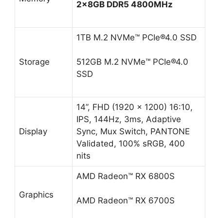
14”, FHD (1920 x 1200) 16:10,
IPS, 144Hz, 3ms, Adaptive
Display
Sync, Mux Switch, PANTONE
Validated, 100% sRGB, 400
nits
AMD Radeon™ RX 6800S
Graphics
AMD Radeon™ RX 6700S
1x USB 3.2 Gen 2 Type-C
support DisplayPort™, 1x USB
3.2 Gen 2 Type-C support
DisplayPort™ + power delivery,
Input/Output
2x USB 3.2 Gen 2 Type-A,
1x card reader (microSD) (UHS-