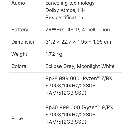
Weight
1.72 Kg
Colors
Eclipse Gray, Moonlight White
Rp28.999.000 (Ryzen™ 7/RX
6700S/144Hz/2x8GB
RAM/512GB SSD)
Rp30.999.000 (Ryzen™ 9/RX
6700S/144Hz/2x8GB
Price
RAM/512GB SSD)
Rp32.499.000 (Ryzen™ 9/RX
6800S/144Hz/1x16GB
RAM/1TB SSD)
2 tahun garansi global
dan 1