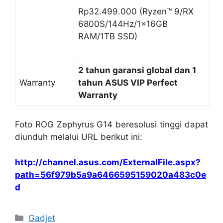
Warranty
tahun ASUS VIP Perfect
Warranty
Foto ROG Zephyrus G14 beresolusi tinggi dapat
diunduh melalui URL berikut ini:
http://channel.asus.com/ExternalFile.aspx?
path=56f979b5a9a6466595159020a483c0e
d
Categories
Gadjet
Pebisnis Wajib Tahu, Ini Manfaat
Menggunakan Software Akuntansi Online
Jangan Sampai Ketinggalan Zaman, Yuk Cek
Style Pakaian Pria 2022