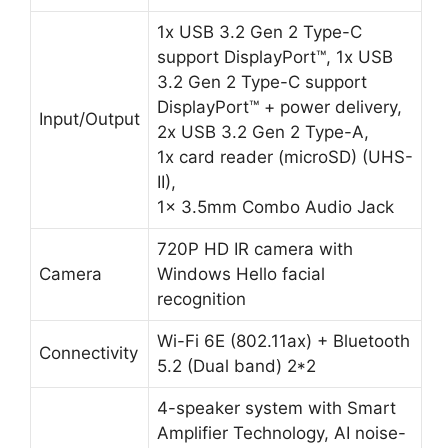
II),
1x 3.5mm Combo Audio Jack
720P HD IR camera with
Camera
Windows Hello facial
recognition
Wi-Fi 6E (802.11ax) + Bluetooth
Connectivity
5.2 (Dual band) 2*2
4-speaker system with Smart
Amplifier Technology, AI noise-
Audio
canceling technology,
Dolby Atmos, Hi-
Res certification
Battery
76WHrs, 4S1P, 4-cell Li-ion
Dimension
31.2 x 22.7 x 1.95 ~ 1.95 cm