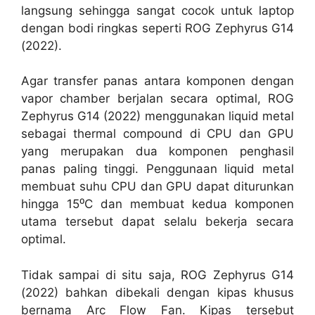
Zephyrus G14 (2022) menggunakan liquid metal
sebagai thermal compound di CPU dan GPU
yang merupakan dua komponen penghasil
panas paling tinggi. Penggunaan liquid metal
membuat suhu CPU dan GPU dapat diturunkan
hingga 15⁰C dan membuat kedua komponen
utama tersebut dapat selalu bekerja secara
optimal.
Tidak sampai di situ saja, ROG Zephyrus G14
(2022) bahkan dibekali dengan kipas khusus
bernama Arc Flow Fan. Kipas tersebut
dirancang sedemikian rupa sehingga dapat
mengalirakan udara tidak hanya secara lebih
optimal, tetapi juga minim turbulensi sehingga
memiliki tingkat kebisingan yang lebih rendah
dari kipas yang digunakan di ROG Zephyrus
G14 generasi sebelumnya.