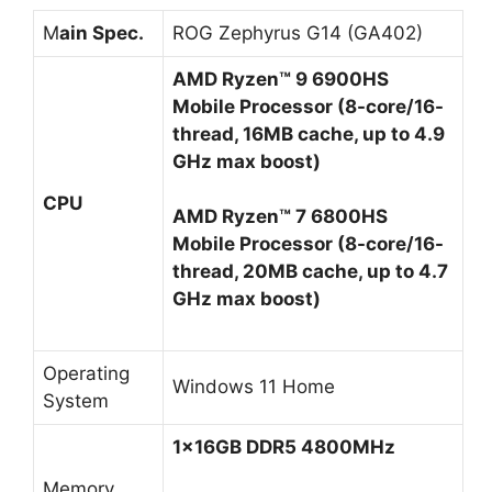
CPU
AMD Ryzen™ 7 6800HS
Mobile Processor (8-core/16-
thread, 20MB cache, up to 4.7
GHz max boost)
Operating
Windows 11 Home
System
1x16GB
DDR5 4800MHz
Memory
2x8GB
DDR5 4800MHz
1TB M.2 NVMe™ PCIe®4.0 SSD
Storage
512GB M.2 NVMe™ PCIe®4.0
SSD