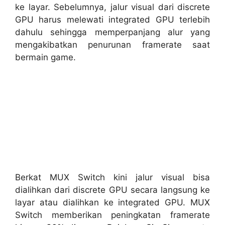
ke layar. Sebelumnya, jalur visual dari discrete
GPU harus melewati integrated GPU terlebih
dahulu sehingga memperpanjang alur yang
mengakibatkan penurunan framerate saat
bermain game.
Berkat MUX Switch kini jalur visual bisa
dialihkan dari discrete GPU secara langsung ke
layar atau dialihkan ke integrated GPU. MUX
Switch memberikan peningkatan framerate
hingga 30% di game Rainbow Six Siege serta
sebesar 9% di berbagai judul game ternama
lainnya. Tidak hanya itu, MUX Switch juga
memberikan opsi kepada gamer untuk memilih
untuk mengaktifkan integrated GPU dan
menghemat baterai, atau memaksimalkan
performa dengan bergantung penuh pada