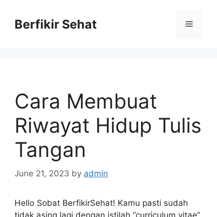
Skip
to
Berfikir Sehat
Menu
content
Cara Membuat
Riwayat Hidup Tulis
Tangan
June 21, 2023
by
admin
Hello Sobat BerfikirSehat! Kamu pasti sudah
tidak asing lagi dengan istilah “curriculum vitae”