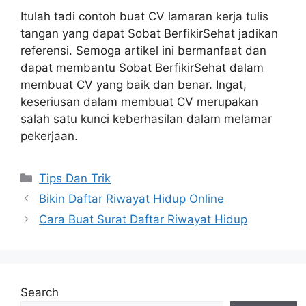
Itulah tadi contoh buat CV lamaran kerja tulis
tangan yang dapat Sobat BerfikirSehat jadikan
referensi. Semoga artikel ini bermanfaat dan
dapat membantu Sobat BerfikirSehat dalam
membuat CV yang baik dan benar. Ingat,
keseriusan dalam membuat CV merupakan
salah satu kunci keberhasilan dalam melamar
pekerjaan.
Categories
Tips Dan Trik
Bikin Daftar Riwayat Hidup Online
Cara Buat Surat Daftar Riwayat Hidup
Search