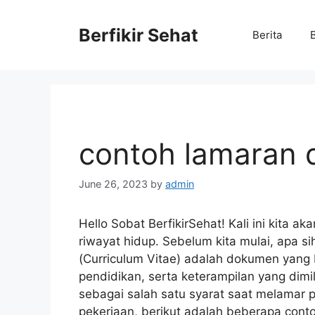
Skip
to
Berfikir Sehat
Berita
content
contoh lamaran d
June 26, 2023
by
admin
Hello Sobat BerfikirSehat! Kali ini kita
riwayat hidup. Sebelum kita mulai, apa si
(Curriculum Vitae) adalah dokumen yang 
pendidikan, serta keterampilan yang dimi
sebagai salah satu syarat saat melamar 
pekerjaan, berikut adalah beberapa cont