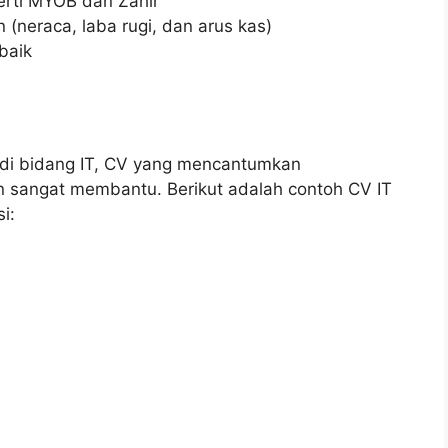
erti MYOB dan Zahir
neraca, laba rugi, dan arus kas)
baik
 di bidang IT, CV yang mencantumkan
n sangat membantu. Berikut adalah contoh CV IT
i: