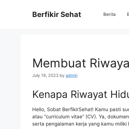
Skip
to
Berfikir Sehat
Berita
content
Membuat Riwayat
July 19, 2023
by
admin
Kenapa Riwayat Hid
Hello, Sobat BerfikirSehat! Kamu pasti sud
atau “curriculum vitae” (CV). Ya, dokumen
serta pengalaman kerja yang kamu miliki