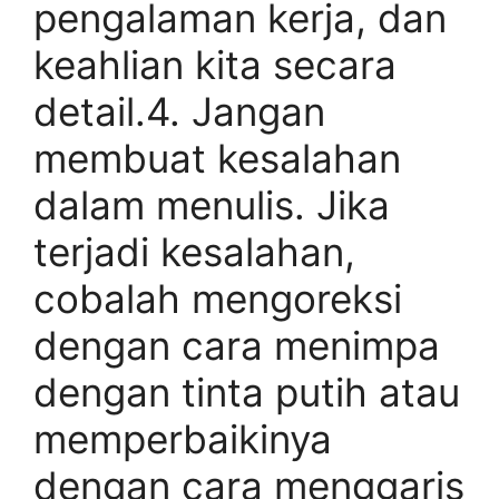
pengalaman kerja, dan
keahlian kita secara
detail.4. Jangan
membuat kesalahan
dalam menulis. Jika
terjadi kesalahan,
cobalah mengoreksi
dengan cara menimpa
dengan tinta putih atau
memperbaikinya
dengan cara menggaris