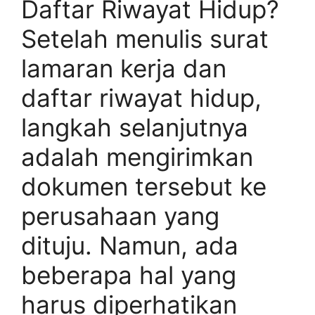
Daftar Riwayat Hidup?
Setelah menulis surat
lamaran kerja dan
daftar riwayat hidup,
langkah selanjutnya
adalah mengirimkan
dokumen tersebut ke
perusahaan yang
dituju. Namun, ada
beberapa hal yang
harus diperhatikan