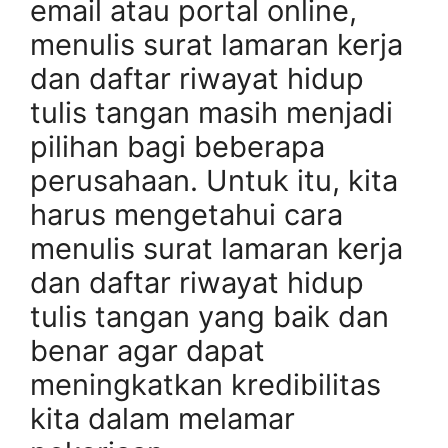
email atau portal online,
menulis surat lamaran kerja
dan daftar riwayat hidup
tulis tangan masih menjadi
pilihan bagi beberapa
perusahaan. Untuk itu, kita
harus mengetahui cara
menulis surat lamaran kerja
dan daftar riwayat hidup
tulis tangan yang baik dan
benar agar dapat
meningkatkan kredibilitas
kita dalam melamar