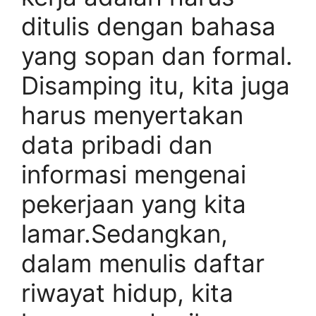
ditulis dengan bahasa
yang sopan dan formal.
Disamping itu, kita juga
harus menyertakan
data pribadi dan
informasi mengenai
pekerjaan yang kita
lamar.Sedangkan,
dalam menulis daftar
riwayat hidup, kita