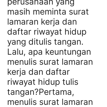
perusahaan yang
masih meminta surat
lamaran kerja dan
daftar riwayat hidup
yang ditulis tangan.
Lalu, apa keuntungan
menulis surat lamaran
kerja dan daftar
riwayat hidup tulis
tangan?Pertama,
menulis surat lamaran