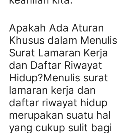
Apakah Ada Aturan
Khusus dalam Menulis
Surat Lamaran Kerja
dan Daftar Riwayat
Hidup?Menulis surat
lamaran kerja dan
daftar riwayat hidup
merupakan suatu hal
yang cukup sulit bagi