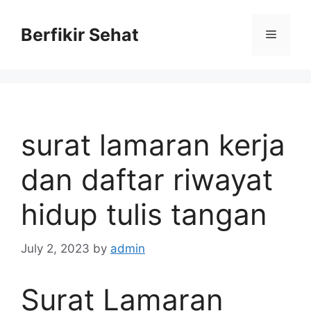
Skip
to
Berfikir Sehat
Menu
content
surat lamaran kerja
dan daftar riwayat
hidup tulis tangan
July 2, 2023
by
admin
Surat Lamaran