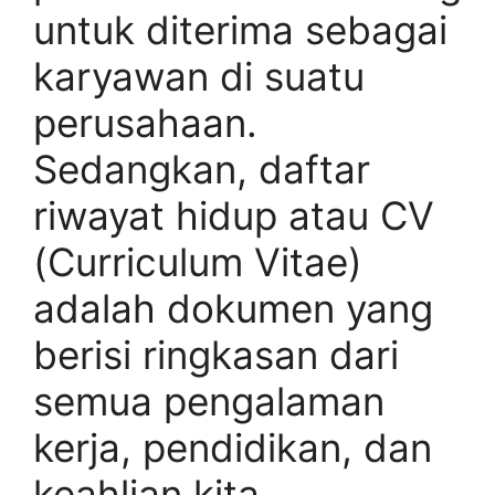
untuk diterima sebagai
karyawan di suatu
perusahaan.
Sedangkan, daftar
riwayat hidup atau CV
(Curriculum Vitae)
adalah dokumen yang
berisi ringkasan dari
semua pengalaman
kerja, pendidikan, dan
keahlian kita.