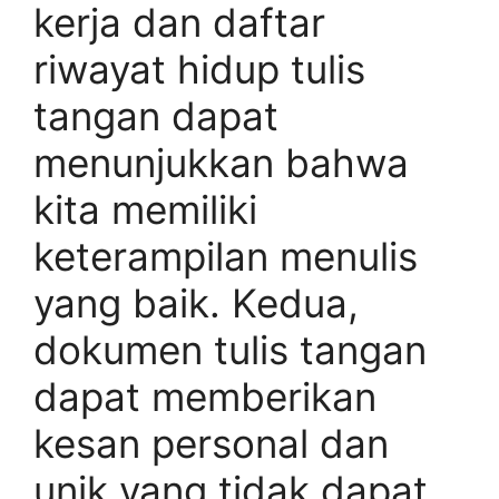
kerja dan daftar
riwayat hidup tulis
tangan dapat
menunjukkan bahwa
kita memiliki
keterampilan menulis
yang baik. Kedua,
dokumen tulis tangan
dapat memberikan
kesan personal dan
unik yang tidak dapat