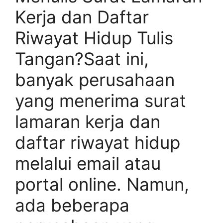
Kerja dan Daftar
Riwayat Hidup Tulis
Tangan?Saat ini,
banyak perusahaan
yang menerima surat
lamaran kerja dan
daftar riwayat hidup
melalui email atau
portal online. Namun,
ada beberapa