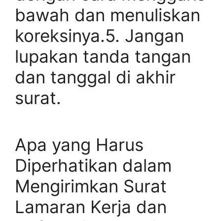
bawah dan menuliskan
koreksinya.5. Jangan
lupakan tanda tangan
dan tanggal di akhir
surat.
Apa yang Harus
Diperhatikan dalam
Mengirimkan Surat
Lamaran Kerja dan