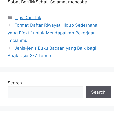
Sobat BerfikirSehat. Selamat mencoba!
Categories
Tips Dan Trik
Format Daftar Riwayat Hidup Sederhana
yang Efektif untuk Mendapatkan Pekerjaan
Impianmu
Jenis-jenis Buku Bacaan yang Baik bagi
Anak Usia 3-7 Tahun
Search
Search